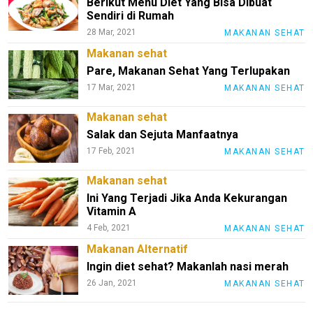
Berikut Menu Diet Yang Bisa Dibuat
hidup
Sendiri di Rumah
28 Mar, 2021
MAKANAN SEHAT
Obat
Herbal
Makanan sehat
Pare, Makanan Sehat Yang Terlupakan
Kesehatan
17 Mar, 2021
MAKANAN SEHAT
Lingkungan
Makanan
Makanan sehat
Sehat
Salak dan Sejuta Manfaatnya
17 Feb, 2021
MAKANAN SEHAT
N
E
Makanan sehat
T
Ini Yang Terjadi Jika Anda Kekurangan
W
O
Vitamin A
R
4 Feb, 2021
MAKANAN SEHAT
K
Makanan Alternatif
Ingin diet sehat? Makanlah nasi merah
26 Jan, 2021
MAKANAN SEHAT
jawabarat
Guide