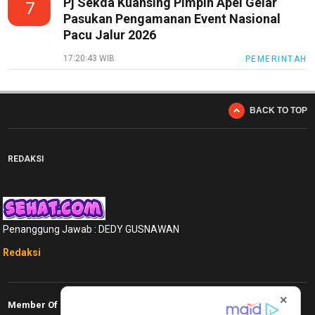
Pj Sekda Kuansing Pimpin Apel Gelar
7
Pasukan Pengamanan Event Nasional
Bisnis
Pacu Jalur 2026
Sehat
17:20:43 WIB
PEMERINTAH
PotensiRohil
LabuhanBatu
BACK TO TOP
Info
Rohul
REDAKSI
Nusapos
Karir
Penanggung Jawab : DEDY GUSNAWAN
pendidikan
Redaksi
Kode
Etik
Internal
×
Member Of
KEJ