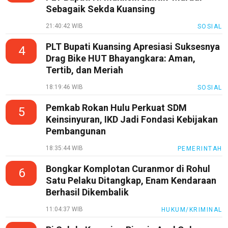
Automotive
Sebagaik Sekda Kuansing
Guide
21:40:42 WIB
SOSIAL
Trending
PLT Bupati Kuansing Apresiasi Suksesnya
4
Smartphone
Drag Bike HUT Bhayangkara: Aman,
Guide
Tertib, dan Meriah
EduBudaya
18:19:46 WIB
SOSIAL
EduStyle
Pemkab Rokan Hulu Perkuat SDM
5
TeknoGame
Keinsinyuran, IKD Jadi Fondasi Kebijakan
Pembangunan
Economy
18:35:44 WIB
PEMERINTAH
Tekno
Bongkar Komplotan Curanmor di Rohul
6
Recipes
Satu Pelaku Ditangkap, Enam Kendaraan
Loker
Berhasil Dikembalik
InfoKepri
11:04:37 WIB
HUKUM/KRIMINAL
KuansingTerkini