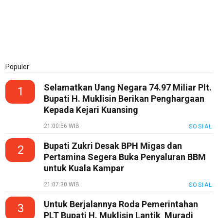
Tutor
Theme
Sains
Finance
Populer
Entertain
Selamatkan Uang Negara 74.97 Miliar Plt.
1
Edukasi
Bupati H. Muklisin Berikan Penghargaan
InfoTerbaru
Kepada Kejari Kuansing
Traveling
21:00:56 WIB
SOSIAL
Sport
Bupati Zukri Desak BPH Migas dan
2
Pertamina Segera Buka Penyaluran BBM
TeknoPedia
untuk Kuala Kampar
Blog
21:07:30 WIB
SOSIAL
Techno
Untuk Berjalannya Roda Pemerintahan
Guide
3
PLT Bupati H. Muklisin Lantik Muradi