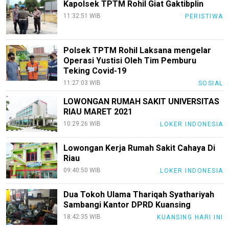
Kapolsek TPTM Rohil Giat Gaktibplin
11:32:51 WIB
PERISTIWA
Polsek TPTM Rohil Laksana mengelar
Operasi Yustisi Oleh Tim Pemburu
Teking Covid-19
11:27:03 WIB
SOSIAL
LOWONGAN RUMAH SAKIT UNIVERSITAS
RIAU MARET 2021
10:29:26 WIB
LOKER INDONESIA
Lowongan Kerja Rumah Sakit Cahaya Di
Riau
09:40:50 WIB
LOKER INDONESIA
Dua Tokoh Ulama Thariqah Syathariyah
Sambangi Kantor DPRD Kuansing
18:42:35 WIB
KUANSING HARI INI