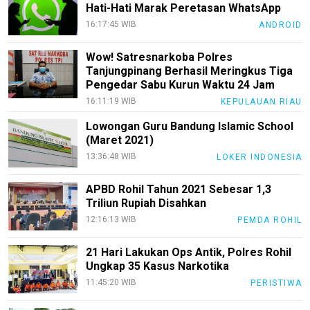
Redaksi
Hati-Hati Marak Peretasan WhatsApp
Index
16:17:45 WIB
ANDROID
All
Wow! Satresnarkoba Polres
Tanjungpinang Berhasil Meringkus Tiga
Pengedar Sabu Kurun Waktu 24 Jam
16:11:19 WIB
KEPULAUAN RIAU
Lowongan Guru Bandung Islamic School
(Maret 2021)
13:36:48 WIB
LOKER INDONESIA
APBD Rohil Tahun 2021 Sebesar 1,3
Triliun Rupiah Disahkan
12:16:13 WIB
PEMDA ROHIL
21 Hari Lakukan Ops Antik, Polres Rohil
Ungkap 35 Kasus Narkotika
11:45:20 WIB
PERISTIWA