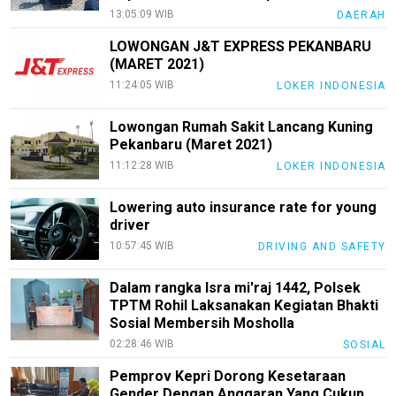
13:05:09 WIB
DAERAH
TeknoGame
LOWONGAN J&T EXPRESS PEKANBARU
Economy
(MARET 2021)
11:24:05 WIB
LOKER INDONESIA
Tekno
Recipes
Lowongan Rumah Sakit Lancang Kuning
Pekanbaru (Maret 2021)
Loker
11:12:28 WIB
LOKER INDONESIA
InfoKepri
Lowering auto insurance rate for young
KuansingTerkini
driver
10:57:45 WIB
DRIVING AND SAFETY
Bisnis
Sehat
Dalam rangka Isra mi'raj 1442, Polsek
TPTM Rohil Laksanakan Kegiatan Bhakti
PotensiRohil
Sosial Membersih Mosholla
02:28:46 WIB
SOSIAL
LabuhanBatu
Pemprov Kepri Dorong Kesetaraan
Info
Gender Dengan Anggaran Yang Cukup