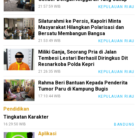
Rohul
21:57:59 WIB
KEPULAUAN RIAU
Nusapos
Silaturahmi ke Persis, Kapolri Minta
Masyarakat Hilangkan Polarisasi dan
Karir
Bersatu Membangun Bangsa
pendidikan
21:53:49 WIB
KEPULAUAN RIAU
Kode
Miliki Ganja, Seorang Pria di Jalan
Etik
Tembesi Lestari Berhasil Diringkus Dit
Internal
Resnarkoba Polda Kepri
21:26:35 WIB
KEPULAUAN RIAU
KEJ
Rahma Beri Bantuan Kepada Penderita
Disclaimer
Tumor Paru di Kampung Bugis
17:10:44 WIB
KEPULAUAN RIAU
Tentang
Kami
Pendidikan
Pedoman
Tingkatan Karakter
Media
16:29:50 WIB
BANDUNG
Siber
Aplikasi