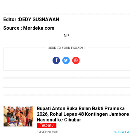
Cat
Food
Lifestyle
Editor :DEDY GUSNAWAN
Review
Source : Merdeka.com
Pinjol
NP
SourceCode
SEND TO YOUR FRIENDS !
Otomotif
infotorial
Tutor
Theme
Sains
Finance
Bupati Anton Buka Bulan Bakti Pramuka
2026, Rohul Lepas 48 Kontingen Jambore
Entertain
Nasional ke Cibubur
Terbaru
Edukasi
14:43:28 WIB
WISATA