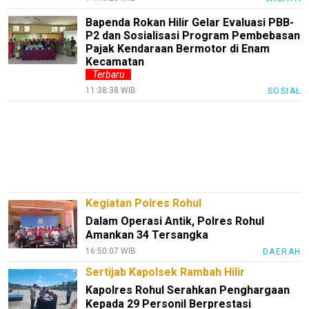
InfoTerbaru
Bapenda Rokan Hilir Gelar Evaluasi PBB-
P2 dan Sosialisasi Program Pembebasan
Traveling
Pajak Kendaraan Bermotor di Enam
Kecamatan
Sport
Terbaru
TeknoPedia
11:38:38 WIB
SOSIAL
Blog
Techno
Guide
Automotive
Guide
Kegiatan Polres Rohul
Trending
Dalam Operasi Antik, Polres Rohul
Amankan 34 Tersangka
Smartphone
16:50:07 WIB
DAERAH
Guide
Sertijab Kapolsek Rambah Hilir
EduBudaya
Kapolres Rohul Serahkan Penghargaan
Kepada 29 Personil Berprestasi
EduStyle