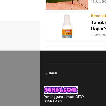
18 Jan, 20
Traveling
Sport
Kesehat
TeknoPedia
Tahuka
Dapur
Blog
13 Jan, 20
Techno
Guide
Automotive
Guide
Trending
Smartphone
REDAKSI
Guide
EduBudaya
EduStyle
Penanggung Jawab : DEDY
GUSNAWAN
TeknoGame