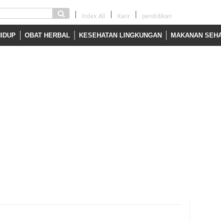
Index All
Karir
pendidikan
HIDUP
OBAT HERBAL
KESEHATAN LINGKUNGAN
MAKANAN SEH