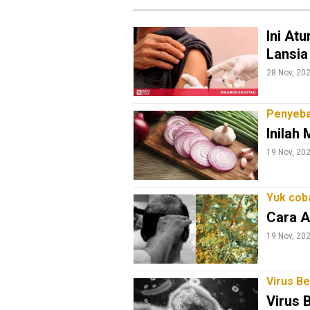
Ini At
Lansia
28 Nov, 20
Penyeba
Inilah
19 Nov, 20
Yuk cob
Cara A
19 Nov, 20
Virus Be
M
Virus 
E