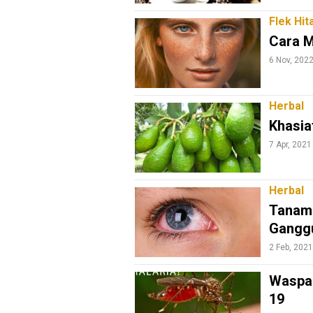
Lifestyle
Flek Hi
Review
Cara M
Pinjol
6 Nov, 202
SourceCode
Otomotif
Herbal
Khasia
infotorial
7 Apr, 2021
Tutor
Theme
Herbal
Sains
Tanama
Finance
Ganggu
2 Feb, 2021
Entertain
Edukasi
Waspad
19
InfoTerbaru