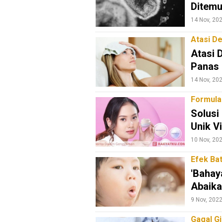
N
Ditem
U
14 Nov, 20
Atasi D
Home
Atasi 
Panas 
Herbal
14 Nov, 20
herbal
Formula
Gaya
Solusi
hidup
Unik V
Obat
Herbal
10 Nov, 20
Kesehatan
Efek Ba
Lingkungan
'Bahay
Abaika
Makanan
Sehat
9 Nov, 202
Gagal Gi
N