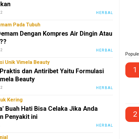
ukan
22
HERBAL
emam Pada Tubuh
Demam Dengan Kompres Air Dingin Atau
??
22
HERBAL
Popule
si Unik Vimela Beauty
1
 Praktis dan Antiribet Yaitu Formulasi
imela Beauty
22
HERBAL
tuk Kering
a' Buah Hati Bisa Celaka Jika Anda
2
n Penyakit ini
2
HERBAL
njal