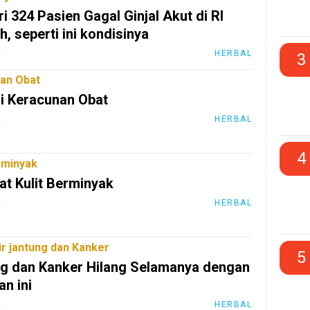
i 324 Pasien Gagal Ginjal Akut di RI
, seperti ini kondisinya
2
HERBAL
3
an Obat
iri Keracunan Obat
2
HERBAL
4
rminyak
t Kulit Berminyak
2
HERBAL
r jantung dan Kanker
5
g dan Kanker Hilang Selamanya dengan
n ini
2
HERBAL