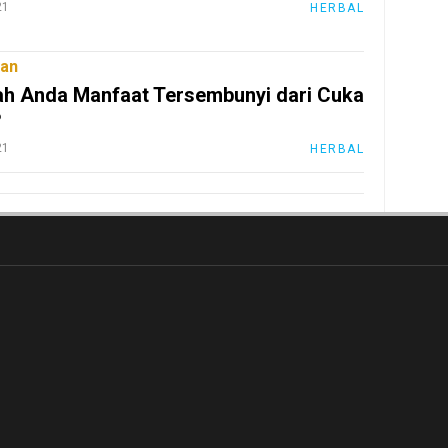
21
HERBAL
an
h Anda Manfaat Tersembunyi dari Cuka
?
21
HERBAL