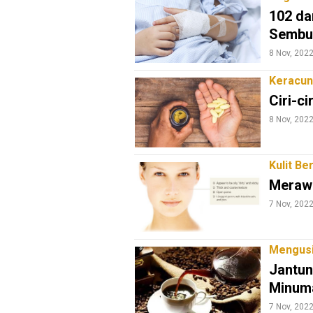
E
102 dar
T
W
Sembuh
O
R
8 Nov, 202
K
Keracun
Ciri-c
jawabarat
8 Nov, 202
Guide
Kulit Be
Money
Merawa
Liputan
7 Nov, 202
Real
Gadget
Mengusi
Guide
Jantun
Cat
Minuma
Food
7 Nov, 202