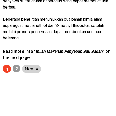
senyawa sulfat dalam asparagus yang dapat membuat urin
infotorial
berbau.
Tutor
Beberapa penelitian menunjukkan dua bahan kimia alami
Theme
asparagus, methanethiol dan S-methyl thioester, setelah
melalui proses pencernaan dapat memberikan urin bau
Sains
belerang.
Finance
Read more info "
Inilah Makanan Penyebab Bau Badan
" on
Entertain
the next page :
Edukasi
Next
2
1
InfoTerbaru
Traveling
Sport
TeknoPedia
Blog