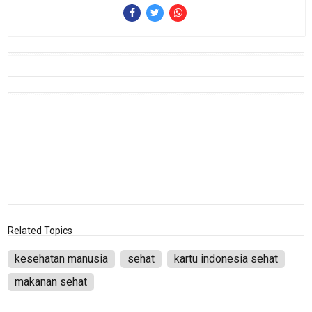
InfoKepri
KuansingTerkini
Bisnis
Sehat
PotensiRohil
LabuhanBatu
Info
Rohul
Nusapos
Related Topics
Karir
kesehatan manusia
sehat
kartu indonesia sehat
pendidikan
makanan sehat
Kode
Etik