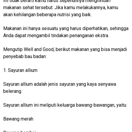
Ini tidak berarti kamu harus sepenuhnya menghindari
Home
makanan sehat tersebut. Jika kamu melakukannya, kamu
kesehatan
akan kehilangan beberapa nutrisi yang baik.
manusia
Makanan ini hanya sesuatu yang harus diperhatikan, sehingga
sehat
Anda dapat mengambil tindakan penanganan ekstra.
kartu
indonesia
Mengutip Well and Good, berikut makanan yang bisa menjadi
sehat
penyebab bau badan:
makanan
sehat
1. Sayuran allium
Sayuran allium adalah jenis sayuran yang kaya senyawa
N
E
belerang.
T
W
O
Sayuran allium ini meliputi keluarga bawang-bawangan, yaitu:
R
K
Bawang merah