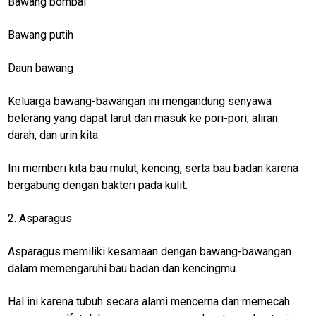
Bawang bombai
jawabarat
Bawang putih
Guide
Money
Daun bawang
Liputan
Keluarga bawang-bawangan ini mengandung senyawa
Real
belerang yang dapat larut dan masuk ke pori-pori, aliran
darah, dan urin kita.
Gadget
Guide
Ini memberi kita bau mulut, kencing, serta bau badan karena
Cat
bergabung dengan bakteri pada kulit.
Food
Lifestyle
2. Asparagus
Review
Asparagus memiliki kesamaan dengan bawang-bawangan
Pinjol
dalam memengaruhi bau badan dan kencingmu.
SourceCode
Hal ini karena tubuh secara alami mencerna dan memecah
Otomotif