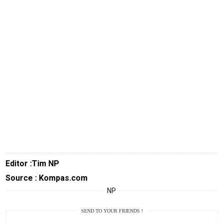
Techno
Guide
Automotive
Guide
Trending
Smartphone
Guide
EduBudaya
EduStyle
TeknoGame
Economy
Editor :Tim NP
Tekno
Source : Kompas.com
NP
Recipes
Loker
SEND TO YOUR FRIENDS !