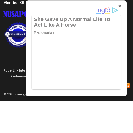
Member Of
×
Kode Etik Internal
KEJ
Disclaimer
Tentang Kami
Pedoman Media Siber
Redaksi
© 2020 Jaringan Informasi. All rights reserved.