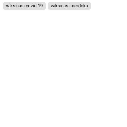
Tentang
vaksinasi covid 19
vaksinasi merdeka
Kami
Pedoman
Media
Siber
Redaksi
Index
All