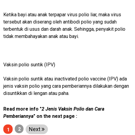
Liputan
Real
Ketika bayi atau anak terpapar virus polio liar, maka virus
tersebut akan diserang oleh antibodi polio yang sudah
Gadget
terbentuk di usus dan darah anak. Sehingga, penyakit polio
Guide
tidak membahayakan anak atau bayi.
Cat
Food
Lifestyle
Vaksin polio suntik (IPV)
Review
Pinjol
Vaksin polio suntik atau inactivated polio vaccine (IPV) ada
jenis vaksin polio yang cara pemberiannya dilakukan dengan
SourceCode
disuntikkan di lengan atau paha.
Otomotif
infotorial
Read more info "
2 Jenis Vaksin Polio dan Cara
Pemberiannya
" on the next page :
Tutor
Next
2
Theme
1