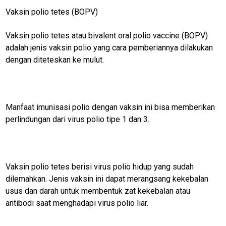
Home
Vaksin polio tetes (BOPV)
vaksinasi
covid 19
Vaksin polio tetes atau bivalent oral polio vaccine (BOPV)
adalah jenis vaksin polio yang cara pemberiannya dilakukan
vaksinasi
dengan diteteskan ke mulut.
merdeka
N
E
T
Manfaat imunisasi polio dengan vaksin ini bisa memberikan
W
perlindungan dari virus polio tipe 1 dan 3.
O
R
K
Vaksin polio tetes berisi virus polio hidup yang sudah
jawabarat
dilemahkan. Jenis vaksin ini dapat merangsang kekebalan
usus dan darah untuk membentuk zat kekebalan atau
Guide
antibodi saat menghadapi virus polio liar.
Money