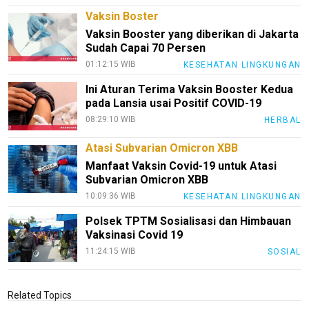
Sehat
Vaksin Boster
PotensiRohil
Vaksin Booster yang diberikan di Jakarta
Sudah Capai 70 Persen
LabuhanBatu
01:12:15 WIB
KESEHATAN LINGKUNGAN
Info
Ini Aturan Terima Vaksin Booster Kedua
Rohul
pada Lansia usai Positif COVID-19
Nusapos
08:29:10 WIB
HERBAL
Atasi Subvarian Omicron XBB
Karir
Manfaat Vaksin Covid-19 untuk Atasi
Subvarian Omicron XBB
pendidikan
10:09:36 WIB
KESEHATAN LINGKUNGAN
Kode
Polsek TPTM Sosialisasi dan Himbauan
Etik
Vaksinasi Covid 19
Internal
11:24:15 WIB
SOSIAL
KEJ
Disclaimer
Related Topics