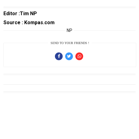
Trending
Smartphone
Editor :Tim NP
Guide
Source : Kompas.com
EduBudaya
NP
EduStyle
SEND TO YOUR FRIENDS !
TeknoGame
Economy
Tekno
Recipes
Loker
InfoKepri
KuansingTerkini
Bisnis