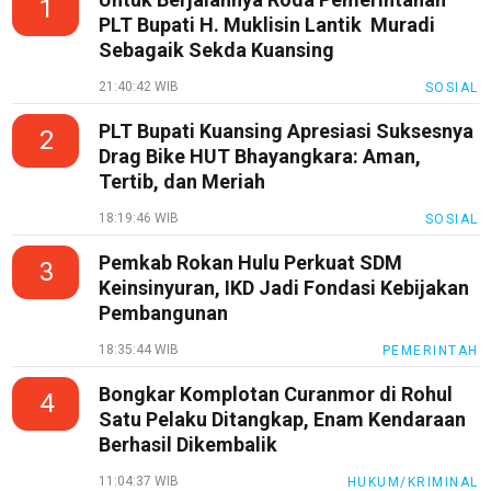
1
PLT Bupati H. Muklisin Lantik Muradi
Karir
Sebagaik Sekda Kuansing
pendidikan
21:40:42 WIB
SOSIAL
Kode
PLT Bupati Kuansing Apresiasi Suksesnya
2
Etik
Drag Bike HUT Bhayangkara: Aman,
Internal
Tertib, dan Meriah
KEJ
18:19:46 WIB
SOSIAL
Disclaimer
Pemkab Rokan Hulu Perkuat SDM
3
Tentang
Keinsinyuran, IKD Jadi Fondasi Kebijakan
Kami
Pembangunan
Pedoman
18:35:44 WIB
PEMERINTAH
Media
Siber
Bongkar Komplotan Curanmor di Rohul
4
Satu Pelaku Ditangkap, Enam Kendaraan
Redaksi
Berhasil Dikembalik
Index
11:04:37 WIB
HUKUM/KRIMINAL