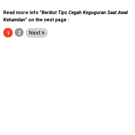
T
W
Read more info "
Berikut Tips Cegah Keguguran Saat Awal
O
R
Kehamilan
" on the next page :
K
Next
2
1
jawabarat
Guide
Money
Liputan
Real
Gadget
Guide
Cat
Food