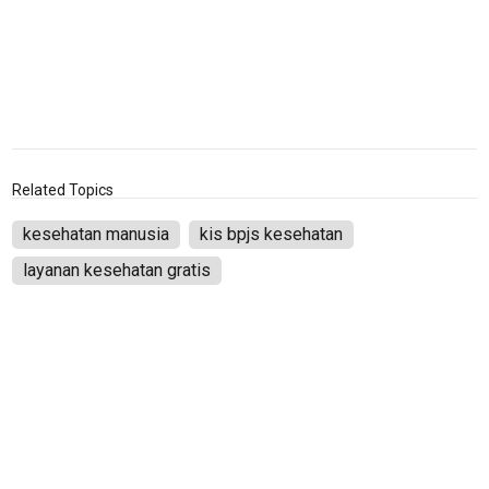
Traveling
Sport
TeknoPedia
Blog
Techno
Guide
Related Topics
Automotive
kesehatan manusia
kis bpjs kesehatan
Guide
layanan kesehatan gratis
Trending
Smartphone
Guide
EduBudaya
EduStyle
TeknoGame