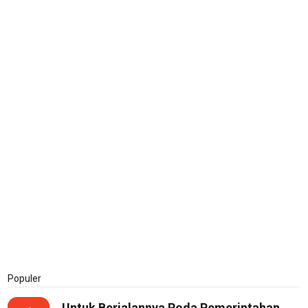
Economy
Tekno
Recipes
Loker
InfoKepri
KuansingTerkini
Bisnis
Sehat
PotensiRohil
LabuhanBatu
Info
Rohul
Populer
Nusapos
Untuk Berjalannya Roda Pemerintahan