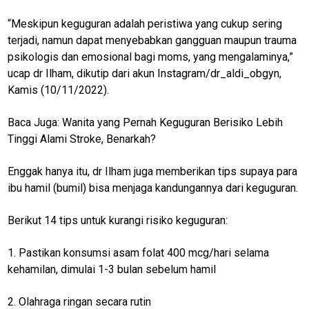
“Meskipun keguguran adalah peristiwa yang cukup sering
terjadi, namun dapat menyebabkan gangguan maupun trauma
M
E
psikologis dan emosional bagi moms, yang mengalaminya,”
N
ucap dr Ilham, dikutip dari akun Instagram/dr_aldi_obgyn,
U
Kamis (10/11/2022).
Baca Juga: Wanita yang Pernah Keguguran Berisiko Lebih
Home
Tinggi Alami Stroke, Benarkah?
kesehatan
Enggak hanya itu, dr Ilham juga memberikan tips supaya para
manusia
ibu hamil (bumil) bisa menjaga kandungannya dari keguguran.
kis bpjs
kesehatan
Berikut 14 tips untuk kurangi risiko keguguran:
layanan
kesehatan
1. Pastikan konsumsi asam folat 400 mcg/hari selama
gratis
kehamilan, dimulai 1-3 bulan sebelum hamil
N
2. Olahraga ringan secara rutin
E