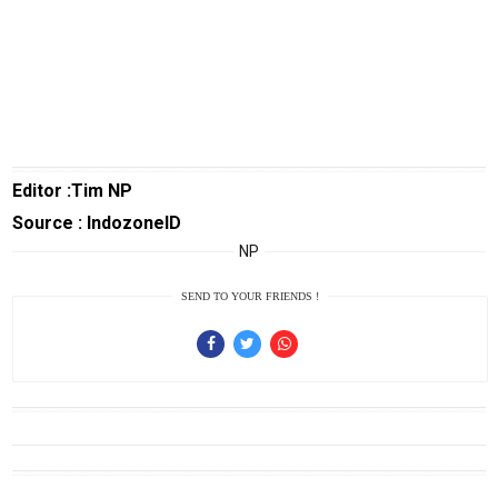
Lifestyle
Review
Pinjol
SourceCode
Otomotif
infotorial
Editor :Tim NP
Source : IndozoneID
Tutor
NP
Theme
SEND TO YOUR FRIENDS !
Sains
Finance
Entertain
Edukasi
InfoTerbaru