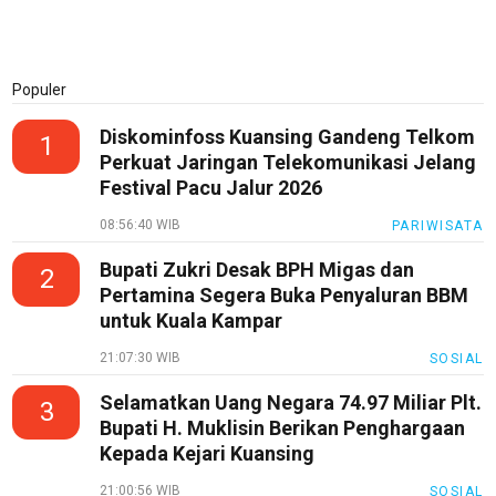
Populer
Diskominfoss Kuansing Gandeng Telkom
1
Perkuat Jaringan Telekomunikasi Jelang
Festival Pacu Jalur 2026
08:56:40 WIB
PARIWISATA
Bupati Zukri Desak BPH Migas dan
2
Pertamina Segera Buka Penyaluran BBM
untuk Kuala Kampar
21:07:30 WIB
SOSIAL
Selamatkan Uang Negara 74.97 Miliar Plt.
3
Bupati H. Muklisin Berikan Penghargaan
Kepada Kejari Kuansing
21:00:56 WIB
SOSIAL