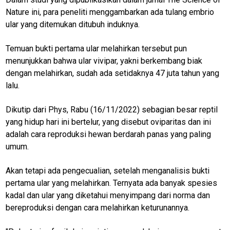
Nature ini, para peneliti menggambarkan ada tulang embrio
ular yang ditemukan ditubuh induknya.
Temuan bukti pertama ular melahirkan tersebut pun
menunjukkan bahwa ular vivipar, yakni berkembang biak
dengan melahirkan, sudah ada setidaknya 47 juta tahun yang
lalu.
Dikutip dari Phys, Rabu (16/11/2022) sebagian besar reptil
yang hidup hari ini bertelur, yang disebut oviparitas dan ini
adalah cara reproduksi hewan berdarah panas yang paling
umum.
Akan tetapi ada pengecualian, setelah menganalisis bukti
pertama ular yang melahirkan. Ternyata ada banyak spesies
kadal dan ular yang diketahui menyimpang dari norma dan
bereproduksi dengan cara melahirkan keturunannya.