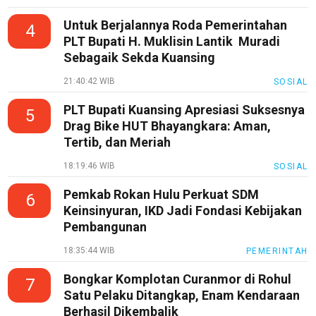
Untuk Berjalannya Roda Pemerintahan
4
PLT Bupati H. Muklisin Lantik Muradi
Sebagaik Sekda Kuansing
21:40:42 WIB
SOSIAL
PLT Bupati Kuansing Apresiasi Suksesnya
5
Drag Bike HUT Bhayangkara: Aman,
Tertib, dan Meriah
18:19:46 WIB
SOSIAL
Pemkab Rokan Hulu Perkuat SDM
6
Keinsinyuran, IKD Jadi Fondasi Kebijakan
Pembangunan
18:35:44 WIB
PEMERINTAH
Bongkar Komplotan Curanmor di Rohul
7
Satu Pelaku Ditangkap, Enam Kendaraan
Berhasil Dikembalik